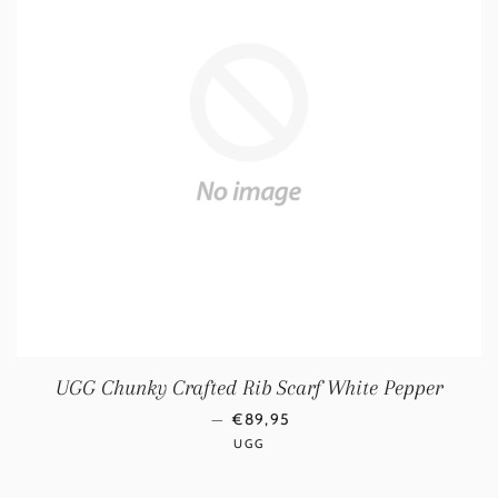
UGG Chunky Crafted Rib Scarf White Pepper
NORMALE PRIJS
—
€89,95
UGG