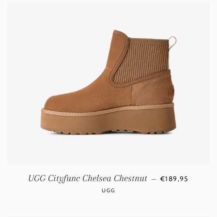
NORMALE PRIJ
UGG Cityfunc Chelsea Chestnut
—
€189,95
UGG