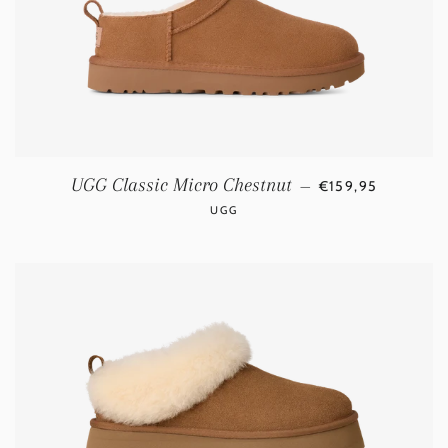
NORMALE PRIJS
UGG Classic Micro Chestnut
—
€159,95
UGG