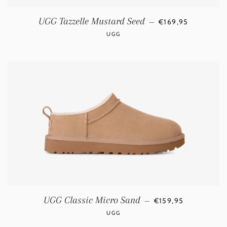
NORMALE PRIJS
UGG Tazzelle Mustard Seed
—
€169,95
UGG
NORMALE PRIJS
UGG Classic Micro Sand
—
€159,95
UGG