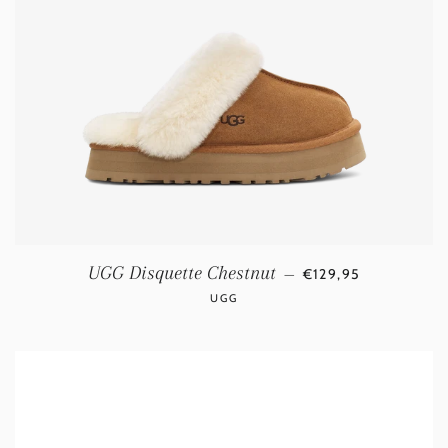
NORMALE PRIJS
UGG Disquette Chestnut
—
€129,95
UGG