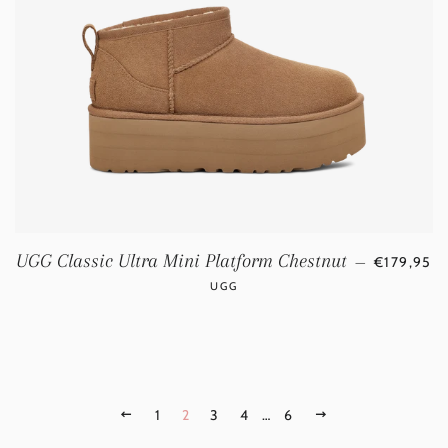
NORMALE 
UGG Classic Ultra Mini Platform Chestnut
—
€179,95
UGG
VORIGE
1
2
3
4
…
6
VOLGENDE