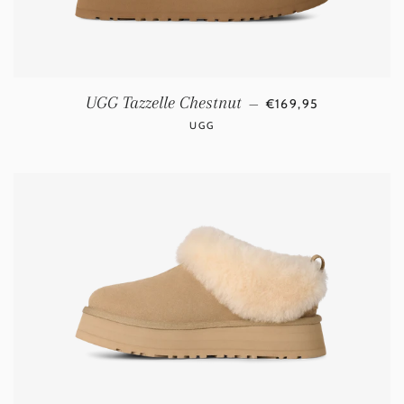
NORMALE PRIJS
UGG Tazzelle Chestnut
—
€169,95
UGG