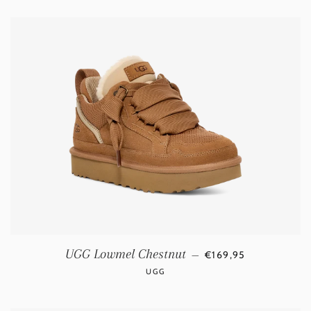
NORMALE PRIJS
UGG Lowmel Chestnut
—
€169,95
UGG