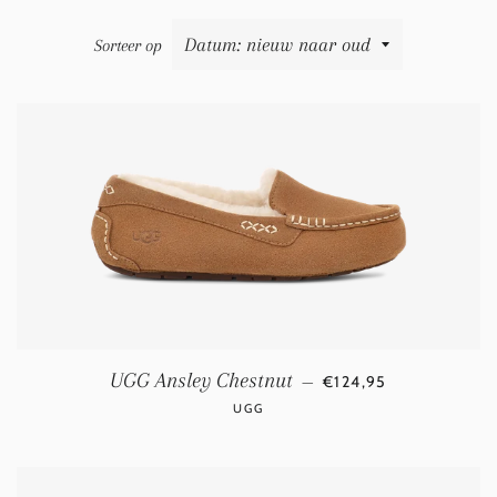
Sorteer op
NORMALE PRIJS
UGG Ansley Chestnut
—
€124,95
UGG