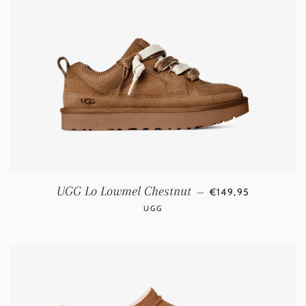
NORMALE PRIJS
UGG Lo Lowmel Chestnut
—
€149,95
UGG