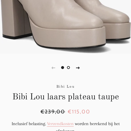
Bibi Lou
Bibi Lou laars plateau taupe
Normale
€239,00
Aanbiedingsprijs
€115,00
prijs
Inclusief belasting.
Verzendkosten
worden berekend bij het