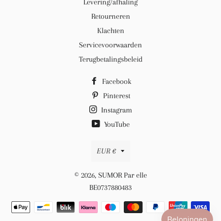
Levering/afhaling
Retourneren
Klachten
Servicevoorwaarden
Terugbetalingsbeleid
Facebook
Pinterest
Instagram
YouTube
Valuta
EUR €
© 2026,
SUMOR Par elle
BE0737880483
Betaalmethoden