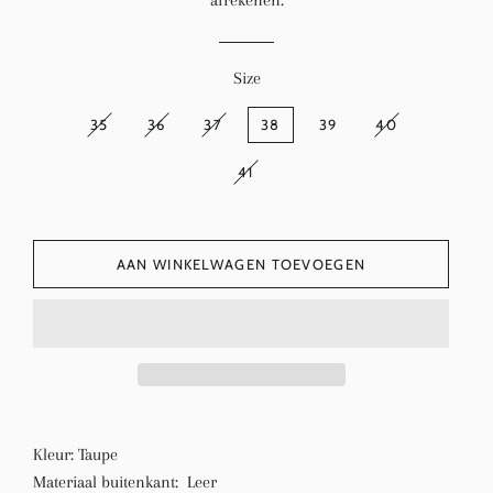
afrekenen.
Size
35
36
37
38
39
40
41
AAN WINKELWAGEN TOEVOEGEN
Kleur: Taupe
Materiaal buitenkant: Leer