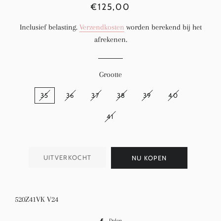
Normale
Aanbiedingsprijs
€125,00
prijs
Inclusief belasting.
Verzendkosten
worden berekend bij het
afrekenen.
Grootte
35
36
37
38
39
40
41
UITVERKOCHT
NU KOPEN
520Z41VK V24
Delen
Delen