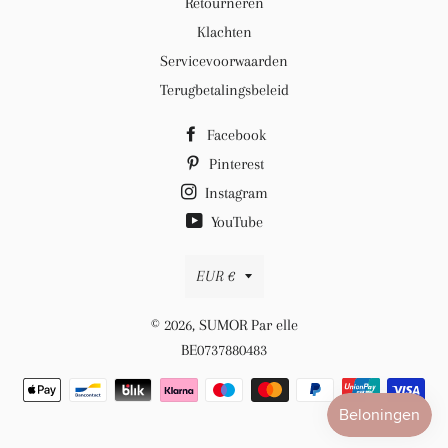
Retourneren
Klachten
Servicevoorwaarden
Terugbetalingsbeleid
Facebook
Pinterest
Instagram
YouTube
Valuta
EUR €
© 2026,
SUMOR Par elle
BE0737880483
Betaalmethoden