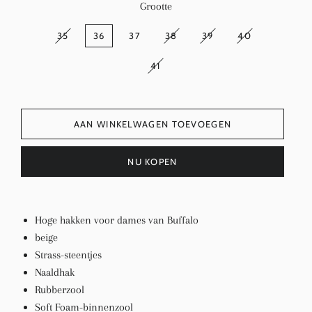
Grootte
35
36
37
38
39
40
41
AAN WINKELWAGEN TOEVOEGEN
NU KOPEN
Hoge hakken voor dames van Buffalo
beige
Strass-steentjes
Naaldhak
Rubberzool
Soft Foam-binnenzool