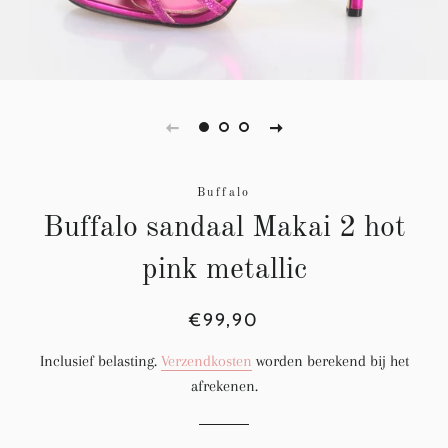
Buffalo
Buffalo sandaal Makai 2 hot
pink metallic
Normale
Aanbiedingsprijs
€99,90
prijs
Inclusief belasting.
Verzendkosten
worden berekend bij het
afrekenen.