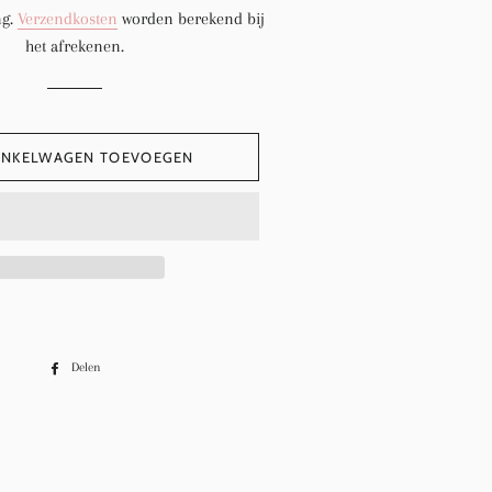
ng.
Verzendkosten
worden berekend bij
het afrekenen.
INKELWAGEN TOEVOEGEN
Delen
Delen
op
Facebook