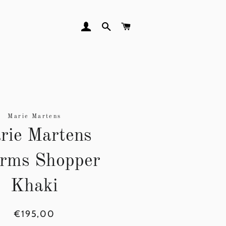
AANMELDEN
ZOEKEN
WINKELWAGEN
Marie Martens
rie Martens
rms Shopper
Khaki
Normale
Aanbiedingsprijs
€195,00
prijs