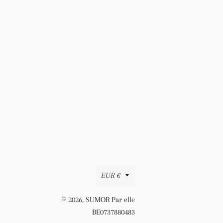
Valuta
EUR €
© 2026,
SUMOR Par elle
BE0737880483