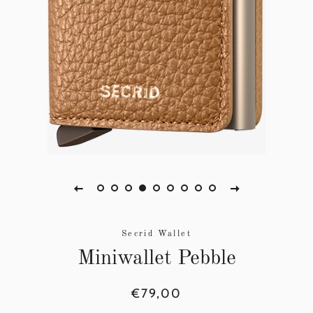
Secrid Wallet
Miniwallet Pebble
Normale
Aanbiedingsprijs
€79,00
prijs