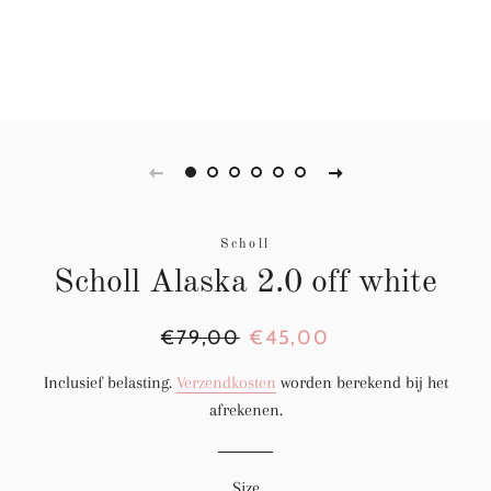
Scholl
Scholl Alaska 2.0 off white
Normale
€79,00
Aanbiedingsprijs
€45,00
prijs
Inclusief belasting.
Verzendkosten
worden berekend bij het
afrekenen.
Size