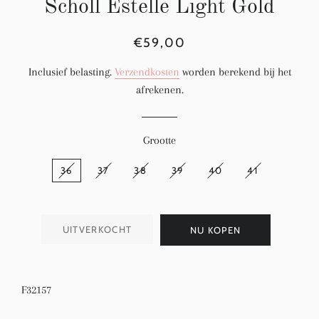
Scholl Estelle Light Gold
Normale
Aanbiedingsprijs
€59,00
prijs
Inclusief belasting.
Verzendkosten
worden berekend bij het
afrekenen.
Grootte
36
37
38
39
40
41
UITVERKOCHT
NU KOPEN
F32157