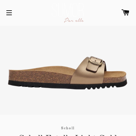
WI
SITENAVIGATIE
Scholl